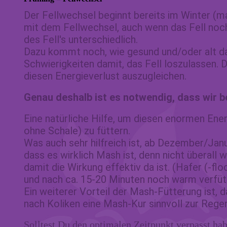
Der Fellwechsel beginnt bereits im Winter (m
mit dem Fellwechsel, auch wenn das Fell noch
des Fell's unterschiedlich.
Dazu kommt noch, wie gesund und/oder alt das
Schwierigkeiten damit, das Fell loszulassen.
diesen Energieverlust auszugleichen.
Genau deshalb ist es notwendig, dass wir b
Eine natürliche Hilfe, um diesen enormen Ene
ohne Schale) zu füttern.
Was auch sehr hilfreich ist, ab Dezember/Janu
dass es wirklich Mash ist, denn nicht überall 
damit die Wirkung effektiv da ist. (Hafer (-
und nach ca. 15-20 Minuten noch warm verfüt
Ein weiterer Vorteil der Mash-Fütterung ist,
nach Koliken eine Mash-Kur sinnvoll zur Rege
Solltest Du den optimalen Zeitpunkt verpasst ha