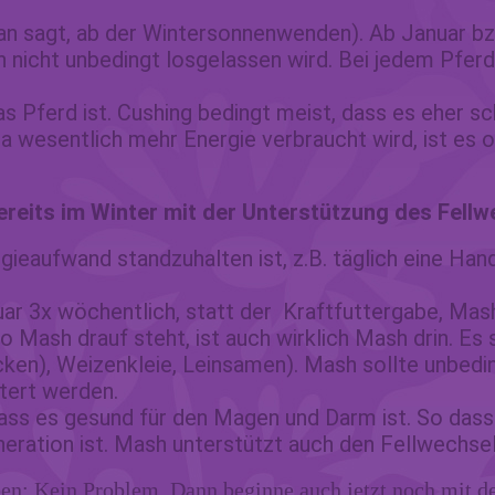
an sagt, ab der Wintersonnenwenden). Ab Januar bzw.
 nicht unbedingt losgelassen wird. Bei jedem Pferd
 Pferd ist. Cushing bedingt meist, dass es eher sc
 Da wesentlich mehr Energie verbraucht wird, ist es
ereits im Winter mit der Unterstützung des Fellw
rgieaufwand standzuhalten ist, z.B. täglich eine H
ar 3x wöchentlich, statt der Kraftfuttergabe, Mash
wo Mash drauf steht, ist auch wirklich Mash drin. Es
flocken), Weizenkleie, Leinsamen). Mash sollte unb
tert werden.
 dass es gesund für den Magen und Darm ist. So das
neration ist. Mash unterstützt auch den Fellwechse
ben: Kein Problem. Dann beginne auch jetzt noch mit d