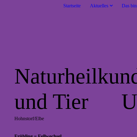
Startseite
Aktuelles
Das bin
Naturheilkun
und Tier Ul
Hohnstorf/Elbe
Frühling = Fellwechsel