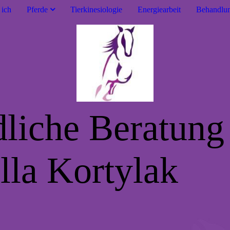
 ich
Pferde
Tierkinesiologie
Energiearbeit
Behandlun
dliche Beratung
la Kortylak