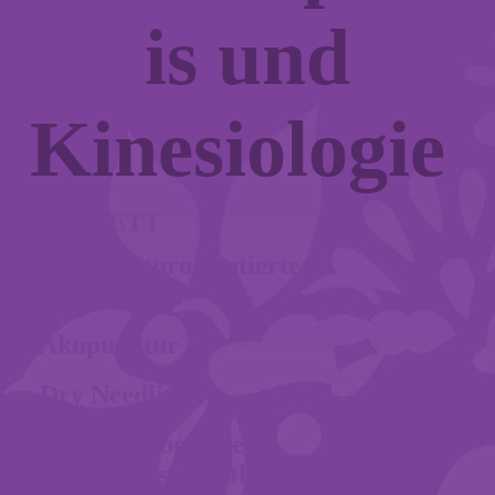
is und
Kinesiologie
- EMM
ETT
- Akupunkturorientierte
Energiearbeit
- Akupunktur
- Dry Needling
- Pferdeosteopathie
- vizerale Osteopathie