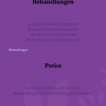
Behandlungen
~
Je nach Krankheit/Symptom
emotional/mental/körperlich
wende ich entsprechende
Behandlungsmöglichkeiten an
Behandlungen
Preise
~
Die Preise richten sich nach der
Behandlungsmethode/Umfang/Zeitaufwand