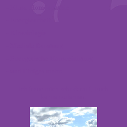
- Klass. Homöopathie
- Energiearbeit
- Kinesiologie
- Mediale Beratung
- Energetische Hausreinigung
- und Einiges mehr.
Ich freue mich sehr darauf, Euch
kennenzulernen.